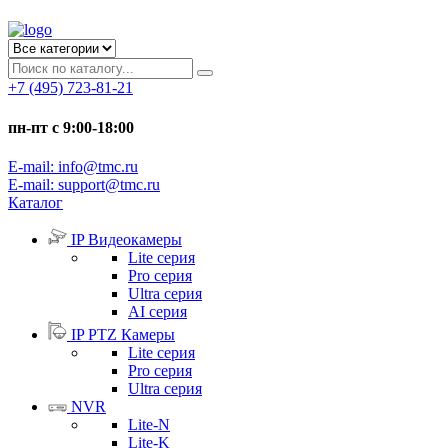
+7 (495) 723-81-21
пн-пт с 9:00-18:00
E-mail: info@tmc.ru
E-mail: support@tmc.ru
Каталог
IP Видеокамеры
Lite серия
Pro серия
Ultra серия
AI серия
IP PTZ Камеры
Lite серия
Pro серия
Ultra серия
NVR
Lite-N
Lite-K