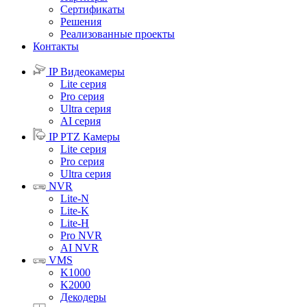
Сертификаты
Решения
Реализованные проекты
Контакты
IP Видеокамеры
Lite серия
Pro серия
Ultra серия
AI серия
IP PTZ Камеры
Lite серия
Pro серия
Ultra серия
NVR
Lite-N
Lite-K
Lite-H
Pro NVR
AI NVR
VMS
K1000
K2000
Декодеры